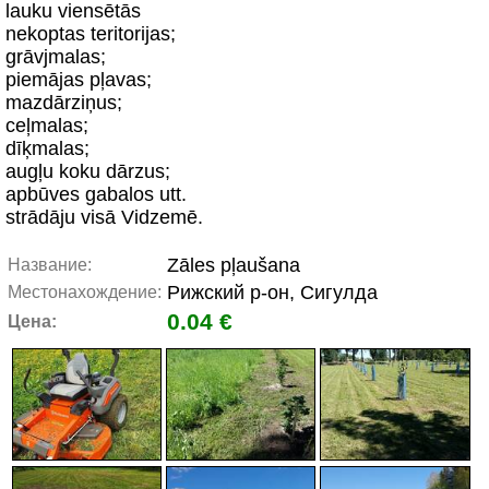
lauku viensētās
nekoptas teritorijas;
grāvjmalas;
piemājas pļavas;
mazdārziņus;
ceļmalas;
dīķmalas;
augļu koku dārzus;
apbūves gabalos utt.
strādāju visā Vidzemē.
Zāles pļaušana
Название:
Рижский р-он, Сигулда
Местонахождение:
0.04 €
Цена: