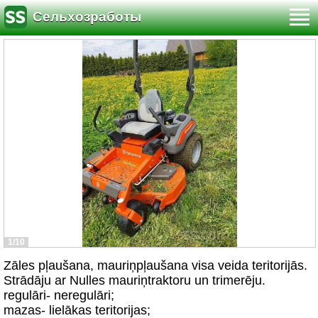
Сельхозработы
1/10
Zāles pļaušana, mauriņpļaušana visa veida teritorijās.
Strādāju ar Nulles mauriņtraktoru un trimerēju.
regulāri- neregulāri;
mazas- lielākas teritorijas;