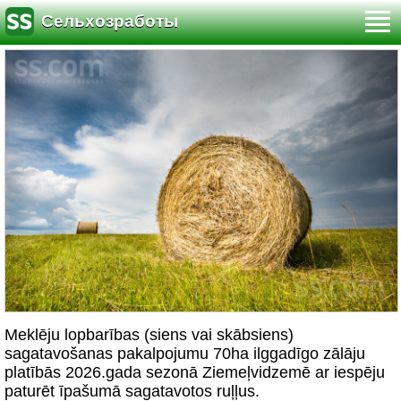
Сельхозработы
Meklēju lopbarības (siens vai skābsiens)
sagatavošanas pakalpojumu 70ha ilggadīgo zālāju
platībās 2026.gada sezonā Ziemeļvidzemē ar iespēju
paturēt īpašumā sagatavotos ruļļus.