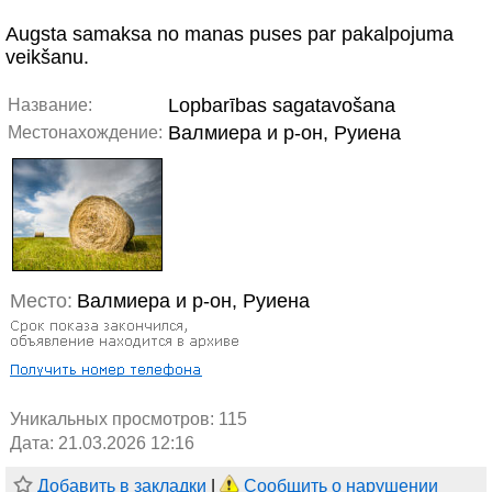
Augsta samaksa no manas puses par pakalpojuma
veikšanu.
Lopbarības sagatavošana
Название:
Валмиера и р-он, Руиена
Местонахождение:
Место:
Валмиера и р-он, Руиена
Уникальных просмотров:
115
Дата: 21.03.2026 12:16
Добавить в закладки
|
Сообщить о нарушении