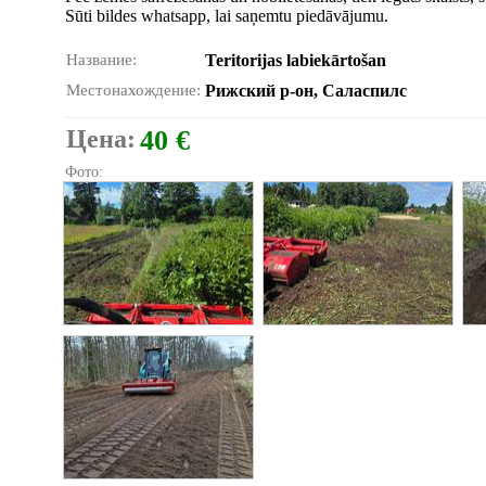
Sūti bildes whatsapp, lai saņemtu piedāvājumu.
Название:
Teritorijas labiekārtošan
Местонахождение:
Рижский р-он, Саласпилс
Цена:
40 €
Фото: