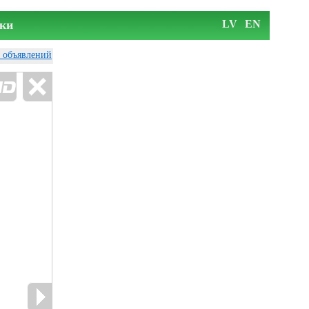
ки
LV
EN
у объявлений