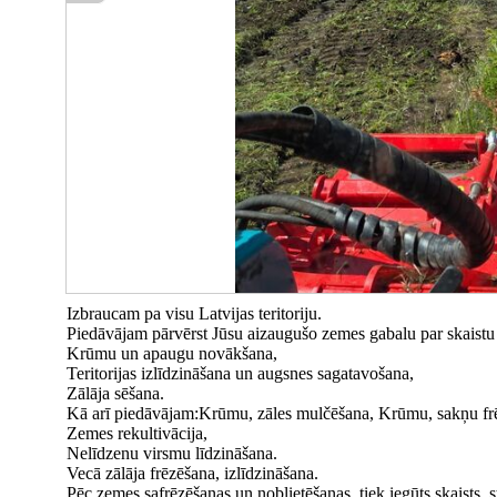
Izbraucam pa visu Latvijas teritoriju.
Piedāvājam pārvērst Jūsu aizaugušo zemes gabalu par skaistu
Krūmu un apaugu novākšana,
Teritorijas izlīdzināšana un augsnes sagatavošana,
Zālāja sēšana.
Kā arī piedāvājam:Krūmu, zāles mulčēšana, Krūmu, sakņu fr
Zemes rekultivācija,
Nelīdzenu virsmu līdzināšana.
Vecā zālāja frēzēšana, izlīdzināšana.
Pēc zemes safrēzēšanas un noblietēšanas, tiek iegūts skaists, 