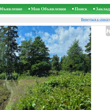
Объявление
Мои Объявления
Поиск
Заклад
Вернуться к списк