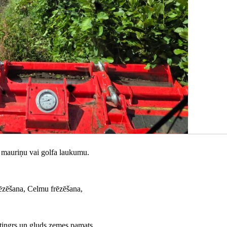
 mauriņu vai golfa laukumu.
ēzēšana, Celmu frēzēšana,
stingrs un gluds zemes pamats.