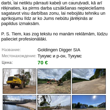
darbi, lai netiktu pārrauti kabeļi un cauruļvadi, kā arī
rēķinaties, ka pirms darba uzsākšanas nepieciešams
sagatavot visu darbības zonu, lai nebojātu tehniku un
aprīkojumu līdz ar ko Jums nebūtu jārēķinās ar
papildus izmaksām.
P. S. Tiem, kas zog tekstu no manām reklāmām, lūdzu
palieciet profesionālāki.
Goldingen Digger SIA
Название:
Тукумс и р-он, Тукумс
Местонахождение:
70 €
Цена: