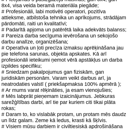
8x4, visa veida beramā materiāla piegāde;
# Profesionāli, labi motivēti operatori, pozitīva
attieksme, atbilstoša tehnika un aprīkojums, strādājam
pārdomāti, raiti un kvalitatīvi;
# Padarītā apjoma un patērētā laika adekvāts balanss;
# Pareiza darba secīguma ievērošana un sekojošo
darbu analīze, organizēšana;
# Operatīva un ļoti precīza izmaksu aprēķināšana jau
pie telefona sarunas, objekta apskates. Kā arī
profesionāli ieteikumi ņemot vērā apstākļus un darba
izpildes specifiku;
# Sniedzam pakalpojumus gan fiziskām, gan
juridiskām personām. Varam veikt darbus arī, ja
neatrodaties valstī ( priekšapmaksa 100% apmērā );
# Ar mums varat rēķināties, ja esam vienojušies;
# Mēs labprāt pieņemam izaicinājumus. Jebkuras
sarežģītības darbi, arī tie par kuriem citi tikai plāta
rokas;
# Daram to, ko vislabāk protam, un protam mēs daudz
un līdz galam. Zeme kā ledus, krasti kā šķīvis.
# Visiem mūsu darbiem ir civiltiesiskā apdrošināšana