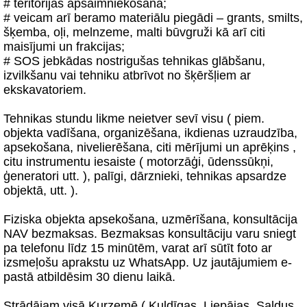
# teritorijas apsaimniekošana;
# veicam arī beramo materiālu piegādi – grants, smilts,
šķemba, oļi, melnzeme, malti būvgruži kā arī citi
maisījumi un frakcijas;
# SOS jebkādas nostrigušas tehnikas glābšanu,
izvilkšanu vai tehniku atbrīvot no šķēršļiem ar
ekskavatoriem.
Tehnikas stundu likme neietver sevī visu ( piem.
objekta vadīšana, organizēšana, ikdienas uzraudzība,
apsekošana, nivelierēšana, citi mērījumi un aprēķins ,
citu instrumentu iesaiste ( motorzāģi, ūdenssūkņi,
ģeneratori utt. ), palīgi, dārznieki, tehnikas apsardze
objektā, utt. ).
Fiziska objekta apsekošana, uzmērīšana, konsultācija
NAV bezmaksas. Bezmaksas konsultāciju varu sniegt
pa telefonu līdz 15 minūtēm, varat arī sūtīt foto ar
izsmeļošu aprakstu uz WhatsApp. Uz jautājumiem e-
pastā atbildēsim 30 dienu laikā.
Strādājam visā Kurzemē ( Kuldīgas, Liepājas, Saldus,