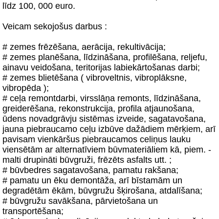
līdz 100, 000 euro.
Veicam sekojošus darbus :
# zemes frēzēšana, aerācija, rekultivācija;
# zemes planēšana, līdzināšana, profilēšana, reljefu,
ainavu veidošana, teritorijas labiekārtošanas darbi;
# zemes blietēšana ( vibroveltnis, vibroplāksne,
vibropēda );
# ceļa remontdarbi, virsslāņa remonts, līdzināšana,
greiderēšana, rekonstrukcija, profila atjaunošana,
ūdens novadgrāvju sistēmas izveide, sagatavošana,
jauna piebraucamo ceļu izbūve dažādiem mērķiem, arī
pavisam vienkāršus piebraucamos celiņus lauku
viensētām ar alternatīviem būvmateriāliem kā, piem. -
malti drupināti būvgruži, frēzēts asfalts utt. ;
# būvbedres sagatavošana, pamatu rakšana;
# pamatu un ēku demontāža, arī bīstamām un
degradētām ēkām, būvgružu šķirošana, atdalīšana;
# būvgružu savākšana, pārvietošana un
transportēšana;