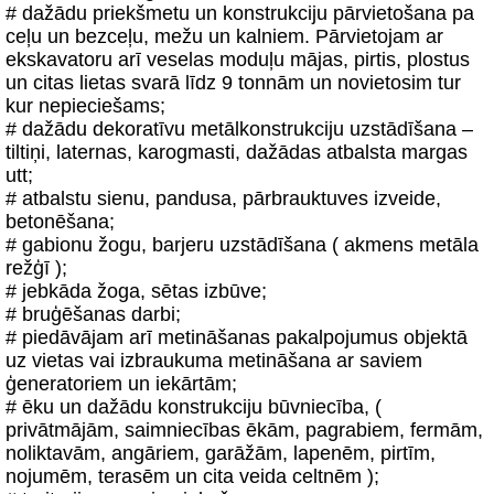
# dažādu priekšmetu un konstrukciju pārvietošana pa
ceļu un bezceļu, mežu un kalniem. Pārvietojam ar
ekskavatoru arī veselas moduļu mājas, pirtis, plostus
un citas lietas svarā līdz 9 tonnām un novietosim tur
kur nepieciešams;
# dažādu dekoratīvu metālkonstrukciju uzstādīšana –
tiltiņi, laternas, karogmasti, dažādas atbalsta margas
utt;
# atbalstu sienu, pandusa, pārbrauktuves izveide,
betonēšana;
# gabionu žogu, barjeru uzstādīšana ( akmens metāla
režģī );
# jebkāda žoga, sētas izbūve;
# bruģēšanas darbi;
# piedāvājam arī metināšanas pakalpojumus objektā
uz vietas vai izbraukuma metināšana ar saviem
ģeneratoriem un iekārtām;
# ēku un dažādu konstrukciju būvniecība, (
privātmājām, saimniecības ēkām, pagrabiem, fermām,
noliktavām, angāriem, garāžām, lapenēm, pirtīm,
nojumēm, terasēm un cita veida celtnēm );