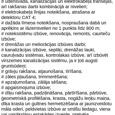
# ūdensvada, kanalizācijas un elektrokabeļa tranšejas,
arī rakšanas darbi kombinācijā ar nivelieri;
# elektrokabeļa līnijas noteikšana, atrašana ar
detektoru CAT 4;
# dažāda līmeņa noteikšana, nospraušana dabā un
aprēķins ar lāzernivelieri no 1 punkta līdz 800 m;
# noteksistēmu izbūve, renovācija, remonts, caurteču
izbūve;
# drenāžas un meliorācijas izbūves darbi;
# kanalizācijas izbūve, septiķi, drenāžas lauki,
cauruļvadu sistēmas, kontrolakas izbūve, arī izbūvēt
virszemes kanalizācijas sistēmu, ja ir ļoti augsti
gruntsūdeņi;
# grāvju rakšana, atjaunošana, tīrīšana;
# zāles pļaušana, trimmerēšana;
# apzaļumošana, zālāja sēšana;
# apgaismojuma izbūve;
# dīķu rakšana, padziļināšana, pārtīrīšana, pārbūve,
ģeometriskā profilēšana, krasta, nogāžu leņķu maiņa,
dīķa krasta un gultnes hermetizēšana ar jaunizveidotu
māla oderi, peldvietas izbūve ar smilšu liedagu, viena
vai vairākslāņu estakādes izveide, pretvēja