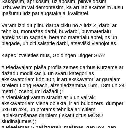
Sakopsim, aprīkosim, uzlabosim, pilnveidosim,
uzbūvēsim vai demontēsim, kā arī labiekārtosim Jūsu
īpašumu līdz pat augstākajai kvalitātei.
Varam izpildīt pilnu darba ciklu no A līdz Z, darbi ar
tehniku, montāžas darbi, būvdarbi, būvmateriālu
aprēķins un sagāde, beramo materiālu aprēķins un
piegāde, un citi saistītie darbi, atsevišķi vienojoties.
Kāpēc izvēlēties mūs, Goldingen Digger SIA?
# Piedāvājam plaša profila zemes darbus Kurzemē ar
dažādu modifikāciju un svaru kategorijas
ekskavatoriem līdz 40 t, ir arī ekskavatori ar garajām
strēlēm Long Reach, aizsniedzamība 16m, 18m un 24
metri ( izcenojumi dažādi );
# Vienlaicīgi varam strādāt ar 6 un vairāk
ekskavatoriem vienā objektā, ir arī buldozers, dumperi
6x6 un 4x4, un protams tehnika arī citiem
labiekārtošanas darbiem ( skatīt citus MŪSU
sludinājumus );
# Pieejamas 5 pašizgāzēju mašīnas, gan 6x4, gan