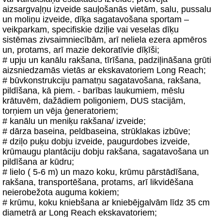
aizsargvaļņu izveide sauļošanās vietām, salu, pussalu
un moliņu izveide, dīķa sagatavošana sportam –
veikparkam, specifiskie dziļie vai veselas dīķu
sistēmas zivsaimniecībām, arī neliela ezera apmēros
un, protams, arī mazie dekoratīvie dīķīši;
# upju un kanālu rakšana, tīrīšana, padziļināšana grūti
aizsniedzamās vietās ar ekskavatoriem Long Reach;
# būvkonstrukciju pamatņu sagatavošana, rakšana,
pildīšana, kā piem. - barības laukumiem, mēslu
krātuvēm, dažādiem poligoniem, DUS stacijām,
torņiem un vēja ģeneratoriem;
# kanālu un meniķu rakšana/ izveide;
# dārza baseina, peldbaseina, strūklakas izbūve;
# dziļo puķu dobju izveide, paugurdobes izveide,
krūmaugu plantāciju dobju rakšana, sagatavošana un
pildīšana ar kūdru;
# lielo ( 5-6 m) un mazo koku, krūmu pārstādīšana,
rakšana, transportēšana, protams, arī likvidēšana
neierobežota auguma kokiem;
# krūmu, koku kniebšana ar kniebējgalvām līdz 35 cm
diametrā ar Long Reach ekskavatoriem;