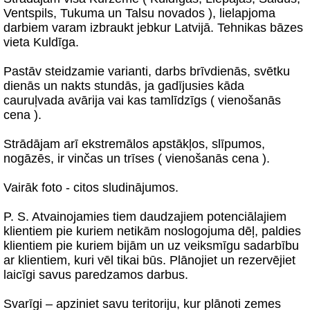
Ventspils, Tukuma un Talsu novados ), lielapjoma
darbiem varam izbraukt jebkur Latvijā. Tehnikas bāzes
vieta Kuldīga.
Pastāv steidzamie varianti, darbs brīvdienās, svētku
dienās un nakts stundās, ja gadījusies kāda
cauruļvada avārija vai kas tamlīdzīgs ( vienošanās
cena ).
Strādājam arī ekstremālos apstākļos, slīpumos,
nogāzēs, ir vinčas un trīses ( vienošanās cena ).
Vairāk foto - citos sludinājumos.
P. S. Atvainojamies tiem daudzajiem potenciālajiem
klientiem pie kuriem netikām noslogojuma dēļ, paldies
klientiem pie kuriem bijām un uz veiksmīgu sadarbību
ar klientiem, kuri vēl tikai būs. Plānojiet un rezervējiet
laicīgi savus paredzamos darbus.
Svarīgi – apziniet savu teritoriju, kur plānoti zemes