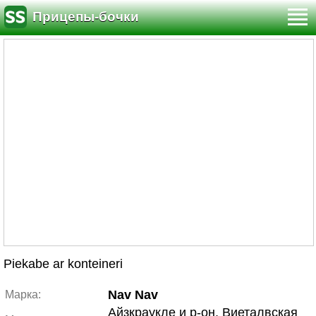
Прицепы-бочки
Piekabe ar konteineri
Nav Nav
Марка:
Айзкраукле и р-он, Виеталвская