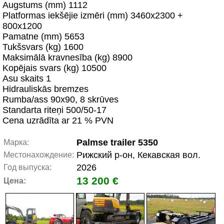
Augstums (mm) 1112
Platformas iekšējie izmēri (mm) 3460x2300 +
800x1200
Pamatne (mm) 5653
Tukšsvars (kg) 1600
Maksimālā kravnesība (kg) 8900
Kopējais svars (kg) 10500
Asu skaits 1
Hidrauliskās bremzes
Rumba/ass 90x90, 8 skrūves
Standarta riteņi 500/50-17
Cena uzrādīta ar 21 % PVN
Palmse trailer 5350
Марка:
Рижский р-он, Кекавская вол.
Местонахождение:
2026
Год выпуска:
13 200 €
Цена: