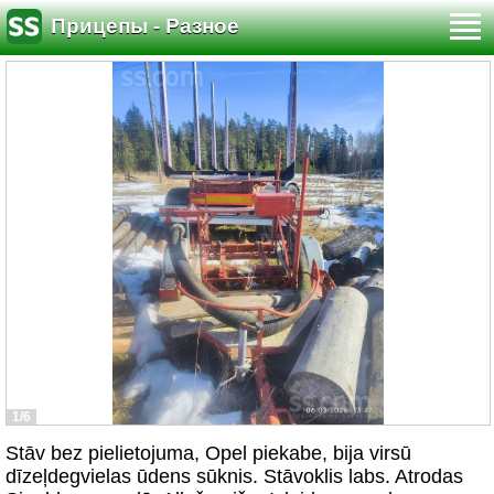
Прицепы - Разное
1/6
Stāv bez pielietojuma, Opel piekabe, bija virsū
dīzeļdegvielas ūdens sūknis. Stāvoklis labs. Atrodas