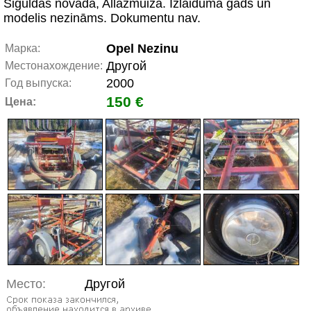
Siguldas novadā, Allažmuiža. Izlaiduma gads un
modelis nezināms. Dokumentu nav.
Opel Nezinu
Марка:
Другой
Местонахождение:
2000
Год выпуска:
150 €
Цена:
Место:
Другой