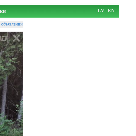
ки
LV
EN
у объявлений