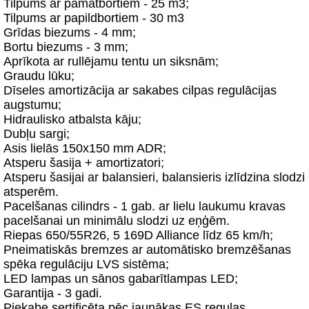
Tilpums ar pamatbortiem - 25 m3;
Tilpums ar papildbortiem - 30 m3
Grīdas biezums - 4 mm;
Bortu biezums - 3 mm;
Aprīkota ar rullējamu tentu un siksnām;
Graudu lūku;
Dīseles amortizācija ar sakabes cilpas regulācijas
augstumu;
Hidraulisko atbalsta kāju;
Dubļu sargi;
Asis lielās 150x150 mm ADR;
Atsperu šasija + amortizatori;
Atsperu šasijai ar balansieri, balansieris izlīdzina slodzi
atsperēm.
Pacelšanas cilindrs - 1 gab. ar lielu laukumu kravas
pacelšanai un minimālu slodzi uz eņģēm.
Riepas 650/55R26, 5 169D Alliance līdz 65 km/h;
Pneimatiskās bremzes ar automātisko bremzēšanas
spēka regulāciju LVS sistēma;
LED lampas un sānos gabarītlampas LED;
Garantija - 3 gadi.
Piekabe sertificēta pēc jaunākas ES regulas.