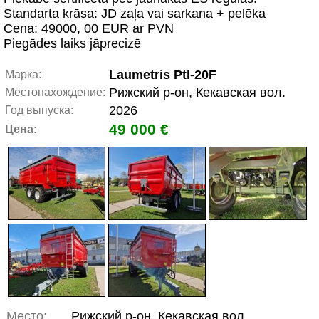
Standarta krāsa: JD zaļa vai sarkana + pelēka
Cena: 49000, 00 EUR ar PVN
Piegādes laiks jāprecizē
Laumetris Ptl-20F
Марка:
Рижский р-он, Кекавская вол.
Местонахождение:
2026
Год выпуска:
49 000 €
Цена:
Место:
Рижский р-он, Кекавская вол.