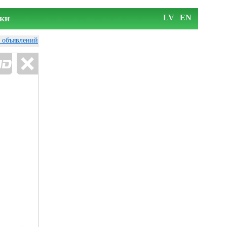
ки
LV
EN
у объявлений