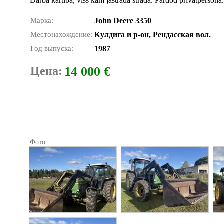
Darba kārtībā, viss kam jāstrādā strādā. Pārdod privātpersona.
Марка:
John Deere 3350
Местонахождение:
Кулдига и р-он, Рендасская вол.
Год выпуска:
1987
Цена:
14 000 €
Фото: