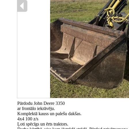
Pārdodu John Deere 3350
ar frontālo iekrāvēju.
Komplektā kauss un palešu dakšas.
4x4 100 z/s
Ļoti spēcīgs un ērts traktors.