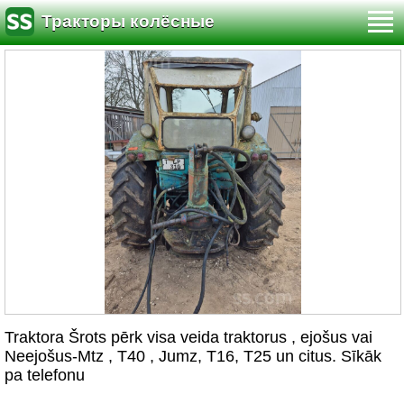
Тракторы колёсные
Traktora Šrots pērk visa veida traktorus , ejošus vai
Neejošus-Mtz , T40 , Jumz, T16, T25 un citus. Sīkāk
pa telefonu