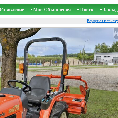
Объявление
Мои Объявления
Поиск
Заклад
Вернуться к списк