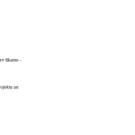
sev tīkamo -
rojektu un