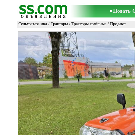
Подать 
ОБЪЯВЛЕНИЯ
Сельхозтехника
/
Тракторы
/
Тракторы колёсные
/ Продают