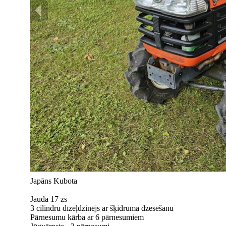
Japāns Kubota
Jauda 17 zs
3 cilindru dīzeļdzinējs ar šķidruma dzesēšanu
Pārnesumu kārba ar 6 pārnesumiem