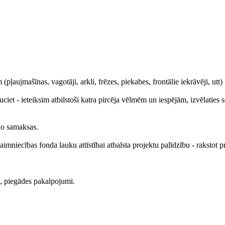
pļaujmašīnas, vagotāji, arkli, frēzes, piekabes, frontālie iekrāvēji, utt)
iet - ieteiksim atbilstoši katra pircēja vēlmēm un iespējām, izvēlaties 
no samaksas.
mniecības fonda lauku attīstībai atbalsta projektu palīdzību - rakstot p
s, piegādes pakalpojumi.