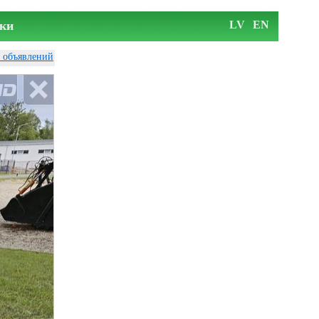
ки
LV
EN
у объявлений