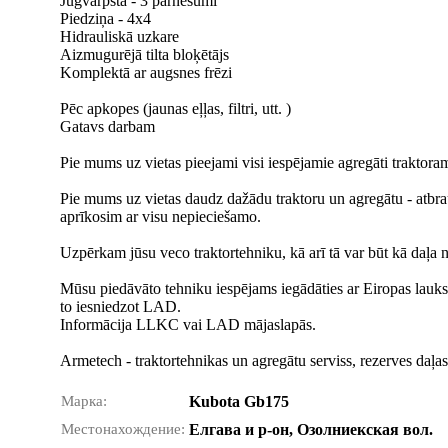
Jūgvārpsta - 3 pārnesumi
Piedziņa - 4x4
Hidrauliskā uzkare
Aizmugurējā tilta bloķētājs
Komplektā ar augsnes frēzi
Pēc apkopes (jaunas eļļas, filtri, utt. )
Gatavs darbam
Pie mums uz vietas pieejami visi iespējamie agregāti traktoram (
Pie mums uz vietas daudz dažādu traktoru un agregātu - atbrauc
aprīkosim ar visu nepieciešamo.
Uzpērkam jūsu veco traktortehniku, kā arī tā var būt kā daļa 
Mūsu piedāvāto tehniku iespējams iegādāties ar Eiropas lauksai
to iesniedzot LAD.
Informācija LLKC vai LAD mājaslapās.
Armetech - traktortehnikas un agregātu serviss, rezerves daļa
Марка:
Kubota Gb175
Местонахождение:
Елгава и р-он, Озолниекская вол.