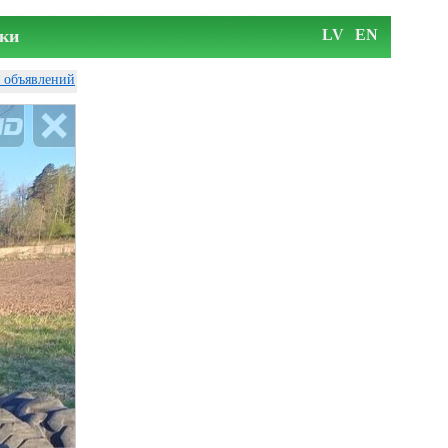
ки
LV
EN
у объявлений