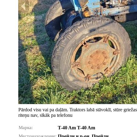
Pārdod visu vai pa daļām. Traktors labā stāvoklī, stūre grieža
riteņu nav, sīkāk pa telefonu
Марка:
T-40 Am T-40 Am
Местонахождение:
Прейли и р-он, Прейли