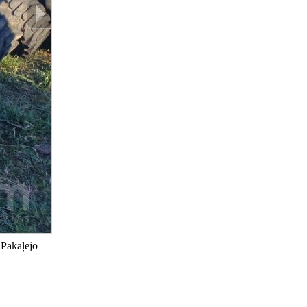
 Pakaļējo