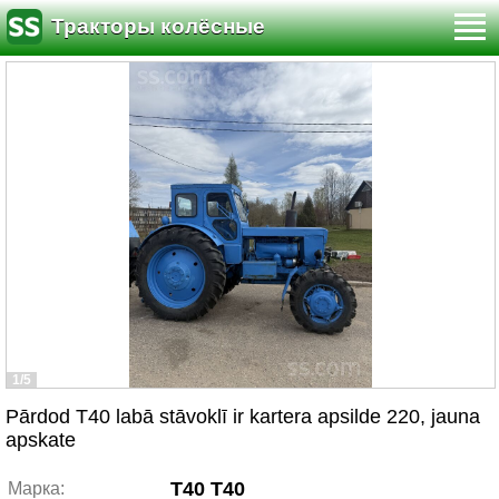
Тракторы колёсные
1/5
Pārdod T40 labā stāvoklī ir kartera apsilde 220, jauna
apskate
T40 T40
Марка: