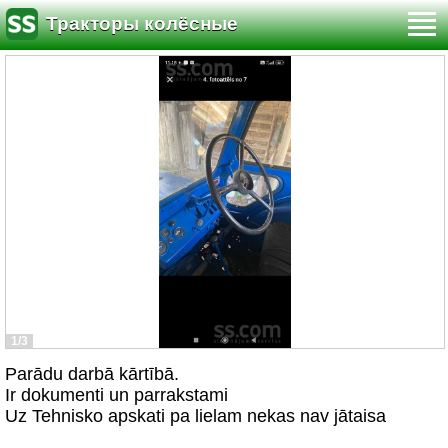
Тракторы колёсные
1/3
Parādu darbā kārtībā.
Ir dokumenti un parrakstami
Uz Tehnisko apskati pa lielam nekas nav jātaisa