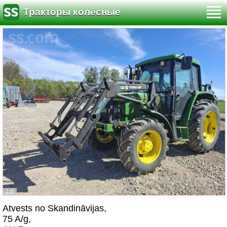
Тракторы колёсные
1/8
Atvests no Skandināvijas,
75 A/g,