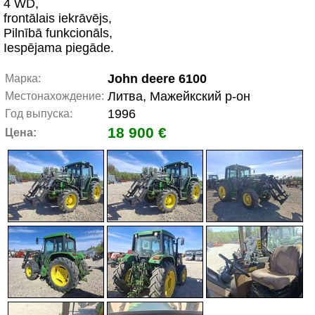
4 WD,
frontālais iekrāvējs,
Pilnībā funkcionāls,
Iespējama piegāde.
John deere 6100
Марка:
Литва, Мажейкский р-он
Местонахождение:
1996
Год выпуска:
18 900 €
Цена: