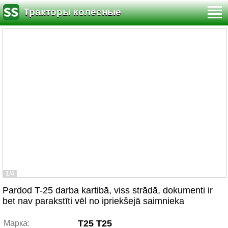
Тракторы колёсные
1/4
Pardod T-25 darba kartibā, viss strādā, dokumenti ir
bet nav parakstīti vēl no ipriekšejā saimnieka
T25 T25
Марка: