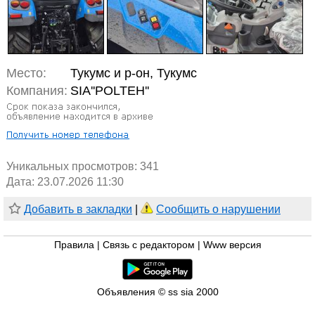
Место:
Тукумс и р-он, Тукумс
Компания:
SIA''POLTEH''
Уникальных просмотров:
341
Дата: 23.07.2026 11:30
Добавить в закладки
|
Сообщить о нарушении
Правила
|
Связь с редактором
|
Www версия
Объявления © ss sia 2000