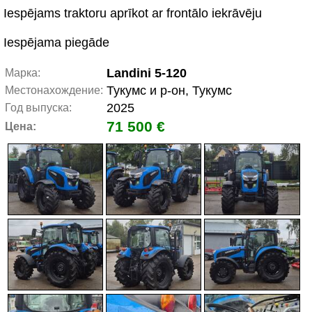
Iespējams traktoru aprīkot ar frontālo iekrāvēju
Iespējama piegāde
Landini 5-120
Марка:
Тукумс и р-он, Тукумс
Местонахождение:
2025
Год выпуска:
71 500 €
Цена: