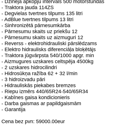
- Dzinēja apkopju intervāls 500 motorstundas
- Traktora jauda 114ZS
- Degvielas tvertnes tilpums 135 litri
- AdBlue tvertnes tilpums 13 litri
- Sinhronizētā pārnesumkārba
- Pārnesumu skaits uz priekšu 12
- Pārnesumu skaits uz aizmuguri 12
- Reverss - elektrohidrauliski pārslēdzams
- Elektro hidraulisks diferenciāļa bloķētājs
- Traktora jūgvārpsta 540/1000 apgr. min
- Aizmugures uzskares celtspēja 4500kg
- 2 uzskares hidrocilindri
- Hidrosūkņa ražība 62 + 32 l/min
- 3 hidroizvadu pāri
- Hidrauliskās piekabes bremzes
- Riepu izmērs 440/65R24-540/65R34
- Kabīnes gaisa kondicionieris
- Darba gaismas ar papildgaismām
- Garantija
Cena bez pvn: 59000.00eur