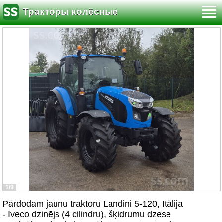
Тракторы колёсные
1/9
Pārdodam jaunu traktoru Landini 5-120, Itālija
- Iveco dzinējs (4 cilindru), šķidrumu dzese