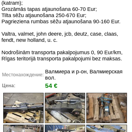
(katram);
Grozāmās tapas atjaunošana 60-70 Eur;
Tilta sēžu atjaunošana 250-670 Eur;
Pagrieziena rumbas sēžu atjaunošana 90-160 Eur.
Valtra, valmet, john deere, jcb, deutz, case, claas,
fendt, new holland, u. c.
Nodrošinām transporta pakalpojumus 0, 90 Eur/km,
Rīgas teritorijā transporta pakalpojumi bez maksas.
Валмиера и р-он, Валмиерская
Местонахождение:
вол.
54 €
Цена: