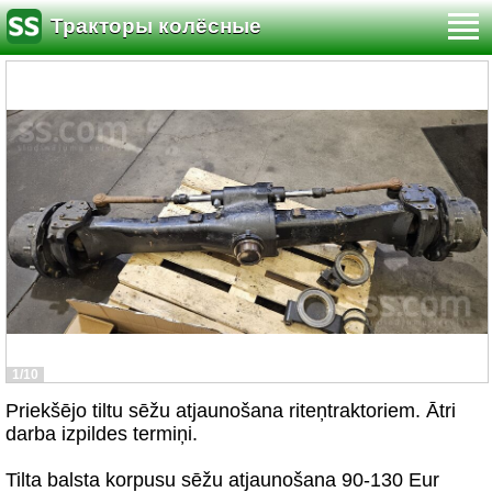
Тракторы колёсные
1/10
Priekšējo tiltu sēžu atjaunošana riteņtraktoriem. Ātri
darba izpildes termiņi.
Tilta balsta korpusu sēžu atjaunošana 90-130 Eur