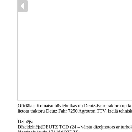
Oficiālais Komatsu būvtehnikas un Deutz-Fahr traktoru un kom
lietotu traktoru Deutz Fahr 7250 Agrotron TTV. Izcilā tehniska
Dzinējs:
Dīzeļdzinējs(DEUTZ TCD (24 – vārstu dīzeļmotors ar turbokomp