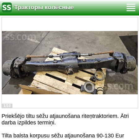
Тракторы колёсные
1/10
Priekšējo tiltu sēžu atjaunošana riteņtraktoriem. Ātri
darba izpildes termiņi.
Tilta balsta korpusu sēžu atjaunošana 90-130 Eur