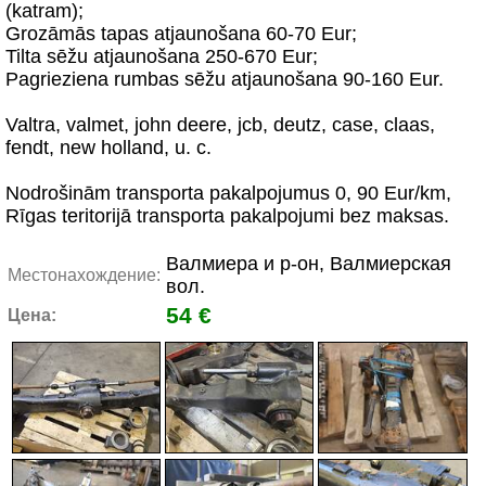
(katram);
Grozāmās tapas atjaunošana 60-70 Eur;
Tilta sēžu atjaunošana 250-670 Eur;
Pagrieziena rumbas sēžu atjaunošana 90-160 Eur.
Valtra, valmet, john deere, jcb, deutz, case, claas,
fendt, new holland, u. c.
Nodrošinām transporta pakalpojumus 0, 90 Eur/km,
Rīgas teritorijā transporta pakalpojumi bez maksas.
Валмиера и р-он, Валмиерская
Местонахождение:
вол.
54 €
Цена: