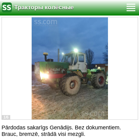
Тракторы колёсные
1/6
Pārdodas sakarīgs Genādijs. Bez dokumentiem.
Brauc, bremzē, strādā visi mezgli.