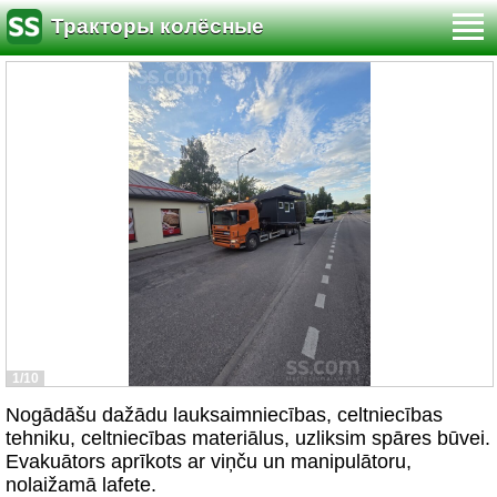
Тракторы колёсные
1/10
Nogādāšu dažādu lauksaimniecības, celtniecības
tehniku, celtniecības materiālus, uzliksim spāres būvei.
Evakuātors aprīkots ar viņču un manipulātoru,
nolaižamā lafete.