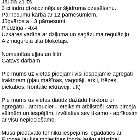
Jauda 21 zs
3 cilindru dīzeļdzinējs ar šķidruma dzesēšanu.
Pārnesumu kārba ar 12 pārnesumiem.
Jūgvārpsta - 3 pārnesumi
Piedziņa - 4x4
Uzkares vadība ar dziļuma un sagāzuma regulāciju.
Aizmugurējā tilta bloķētājs.
Nomainītas eļļas un filtri
Gatavs darbam
Pie mums uz vietas pieejami visi iespējamie agregāti
traktoram (pļaujmašīnas, vagotāji, arkli, frēzes,
piekabes, frontālie iekrāvēji, utt)
Pie mums uz vietas daudz dažādu traktoru un
agregātu - atbrauciet - ieteiksim atbilstoši katra pircēja
vēlmēm un iespējām, izvēlaties sev tīkamo - aprīkosim
ar visu nepieciešamo.
Mūsu piedāvāto tehniku iespējams iegādāties ar
Eiropas lauksaimniecības fonda lauku attīstībai