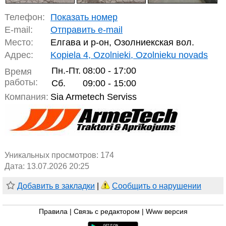
Телефон:
Показать номер
E-mail:
Отправить e-mail
Место:
Елгава и р-он, Озолниекская вол.
Адрес:
Kopiela 4, Ozolnieki, Ozolnieku novads
Пн.-Пт.
08:00 - 17:00
Время
работы:
Сб.
09:00 - 15:00
Компания:
Sia Armetech Serviss
Уникальных просмотров:
174
Дата: 13.07.2026 20:25
Добавить в закладки
|
Сообщить о нарушении
Правила
|
Связь с редактором
|
Www версия