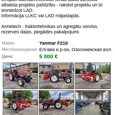
atbalsta projektu palīdzību - rakstot projektu un to
iesniedzot LAD.
Informācija LLKC vai LAD mājaslapās.
Armetech - traktortehnikas un agregātu serviss,
rezerves daļas, piegādes pakalpojumi.
Yanmar F210
Марка:
Елгава и р-он, Озолниекская вол.
Местонахождение:
5 000 €
Цена: