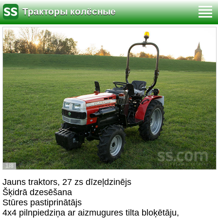
Тракторы колёсные
1/8
Jauns traktors, 27 zs dīzeļdzinējs
Šķidrā dzesēšana
Stūres pastiprinātājs
4x4 pilnpiedziņa ar aizmugures tilta bloķētāju,