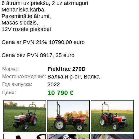
6 ātrumi uz priekšu, 2 uz aizmuguri
Mehāniskā kārba,
Pazeminātie ātrumi,
Masas slēdzis,
12V rozete piekabei
Cena ar PVN 21% 10790.00 euro
Cena bez PVN 8917, 35 euro
Fieldtrac 270D
Марка:
Валка и р-он, Валка
Местонахождение:
2022
Год выпуска:
10 790 €
Цена: