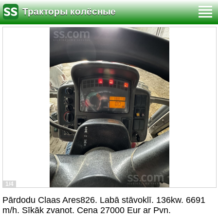
Тракторы колёсные
1/4
Pārdodu Claas Ares826. Labā stāvoklī. 136kw. 6691
m/h. Sīkāk zvanot. Cena 27000 Eur ar Pvn.