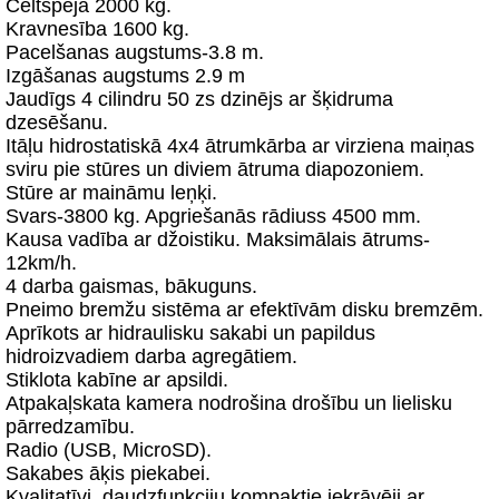
Celtspēja 2000 kg.
Kravnesība 1600 kg.
Pacelšanas augstums-3.8 m.
Izgāšanas augstums 2.9 m
Jaudīgs 4 cilindru 50 zs dzinējs ar šķidruma
dzesēšanu.
Itāļu hidrostatiskā 4x4 ātrumkārba ar virziena maiņas
sviru pie stūres un diviem ātruma diapozoniem.
Stūre ar maināmu leņķi.
Svars-3800 kg. Apgriešanās rādiuss 4500 mm.
Kausa vadība ar džoistiku. Maksimālais ātrums-
12km/h.
4 darba gaismas, bākuguns.
Pneimo bremžu sistēma ar efektīvām disku bremzēm.
Aprīkots ar hidraulisku sakabi un papildus
hidroizvadiem darba agregātiem.
Stiklota kabīne ar apsildi.
Atpakaļskata kamera nodrošina drošību un lielisku
pārredzamību.
Radio (USB, MicroSD).
Sakabes āķis piekabei.
Kvalitatīvi, daudzfunkciju kompaktie iekrāvēji ar