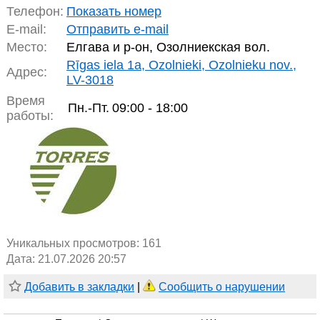
Телефон:
Показать номер
E-mail:
Отправить e-mail
Место:
Елгава и р-он, Озолниекская вол.
Rīgas iela 1a, Ozolnieki, Ozolnieku nov.,
Адрес:
LV-3018
Время
Пн.-Пт.
09:00 - 18:00
работы:
Уникальных просмотров:
161
Дата: 21.07.2026 20:57
Добавить в закладки
|
Сообщить о нарушении