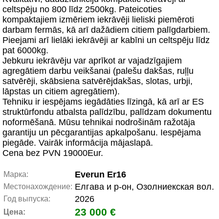
celtspēju no 800 līdz 2500kg. Pateicoties
kompaktajiem izmēriem iekrāvēji lieliski piemēroti
darbam fermās, kā arī dažādiem citiem palīgdarbiem.
Pieejami arī lielāki iekrāvēji ar kabīni un celtspēju līdz
pat 6000kg.
Jebkuru iekrāvēju var aprīkot ar vajadzīgajiem
agregātiem darbu veikšanai (palešu dakšas, ruļļu
satvērēji, skābsiena satvērējdakšas, slotas, urbji,
lāpstas un citiem agregātiem).
Tehniku ir iespējams iegādāties līzingā, kā arī ar ES
struktūrfondu atbalsta palīdzību, palīdzam dokumentu
noformēšanā. Mūsu tehnikai nodrošinām ražotāja
garantiju un pēcgarantijas apkalpošanu. Iespējama
piegāde. Vairāk informācija mājaslapā.
Cena bez PVN 19000Eur.
Everun Er16
Марка:
Елгава и р-он, Озолниекская вол.
Местонахождение:
2026
Год выпуска:
23 000 €
Цена: