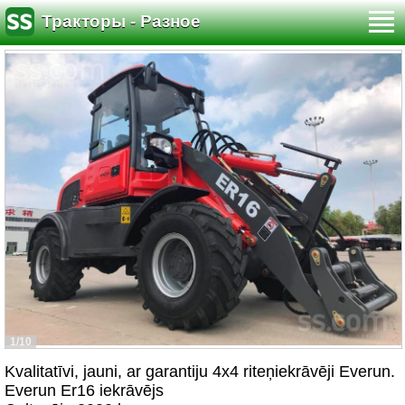
Тракторы - Разное
1/10
Kvalitatīvi, jauni, ar garantiju 4x4 riteņiekrāvēji Everun.
Everun Er16 iekrāvējs