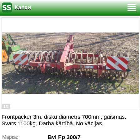
Катки
1/3
Frontpacker 3m, disku diametrs 700mm, gaismas.
Svars 1100kg. Darba kārtībā. No vācijas.
Bvl Fp 300/7
Марка: