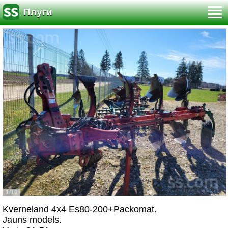
Плуги
1/10
Kverneland 4x4 Es80-200+Packomat.
Jauns models.