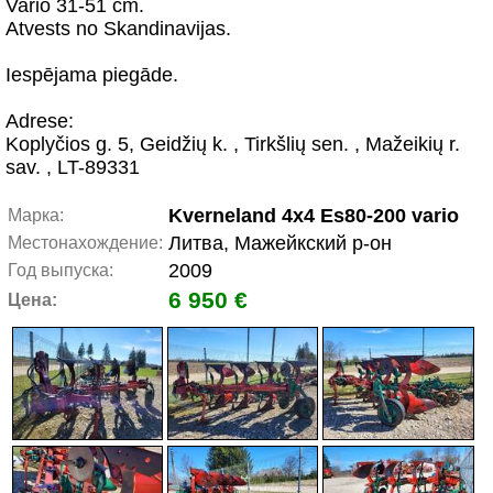
Vario 31-51 cm.
Atvests no Skandinavijas.
Iespējama piegāde.
Adrese:
Koplyčios g. 5, Geidžių k. , Tirkšlių sen. , Mažeikių r.
sav. , LT-89331
Kverneland 4x4 Es80-200 vario
Марка:
Литва, Мажейкский р-он
Местонахождение:
2009
Год выпуска:
6 950 €
Цена: