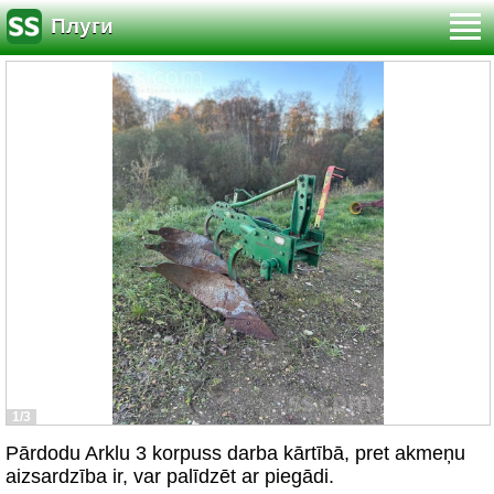
Плуги
1/3
Pārdodu Arklu 3 korpuss darba kārtībā, pret akmeņu
aizsardzība ir, var palīdzēt ar piegādi.