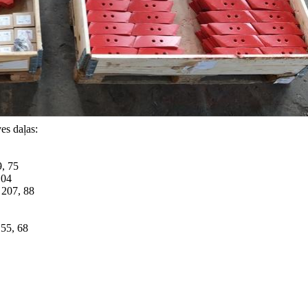
es daļas:
, 75
 04
 207, 88
 55, 68