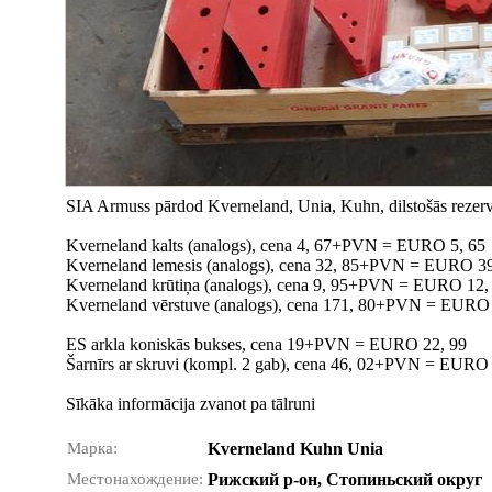
SIA Armuss pārdod Kverneland, Unia, Kuhn, dilstošās rezerv
Kverneland kalts (analogs), cena 4, 67+PVN = EURO 5, 65
Kverneland lemesis (analogs), cena 32, 85+PVN = EURO 39
Kverneland krūtiņa (analogs), cena 9, 95+PVN = EURO 12,
Kverneland vērstuve (analogs), cena 171, 80+PVN = EURO
ES arkla koniskās bukses, cena 19+PVN = EURO 22, 99
Šarnīrs ar skruvi (kompl. 2 gab), cena 46, 02+PVN = EURO
Sīkāka informācija zvanot pa tālruni
Марка:
Kverneland Kuhn Unia
Местонахождение:
Рижский р-он, Стопиньский округ