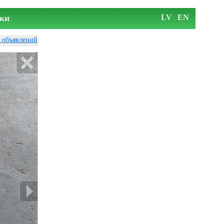
ки
LV
EN
у объявлений