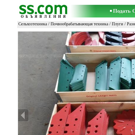
Подать 
ОБЪЯВЛЕНИЯ
Сельхозтехника
/
Почвообрабатывающая техника
/
Плуги
/ Раз