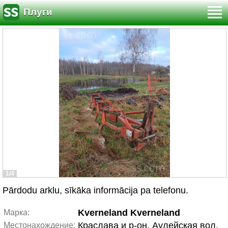
Плуги
1/4
Pārdodu arklu, sīkāka informācija pa telefonu.
Kverneland Kverneland
Марка:
Краславa и р-он, Аулейская вол.
Местонахождение: