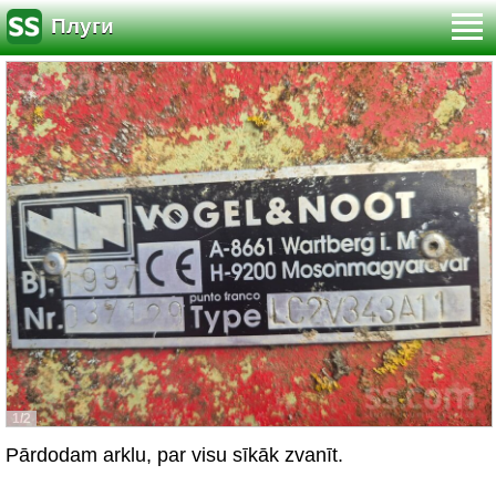
Плуги
1/2
Pārdodam arklu, par visu sīkāk zvanīt.