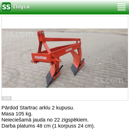
Плуги
1/10
Pārdod Startrac arklu 2 kupusu.
Masa 105 kg.
Neieciešamā jauda no 22 zigspēkiem.
Darba platums 48 cm (1 korpuss 24 cm).