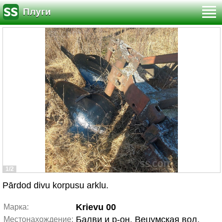
Плуги
1/2
Pārdod divu korpusu arklu.
Krievu 00
Марка:
Балви и р-он, Вецумская вол.
Местонахождение: