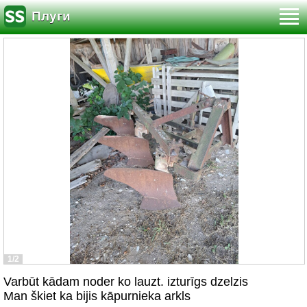
Плуги
1/2
Varbūt kādam noder ko lauzt. izturīgs dzelzis
Man škiet ka bijis kāpurnieka arkls