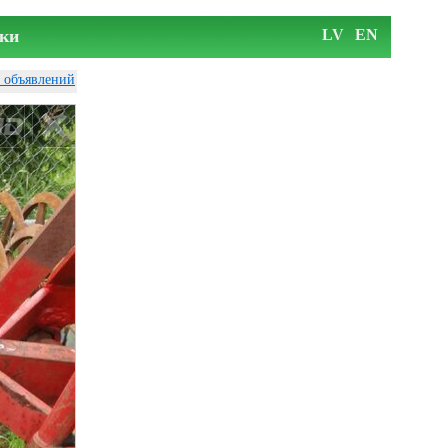
ки
LV
EN
у объявлений