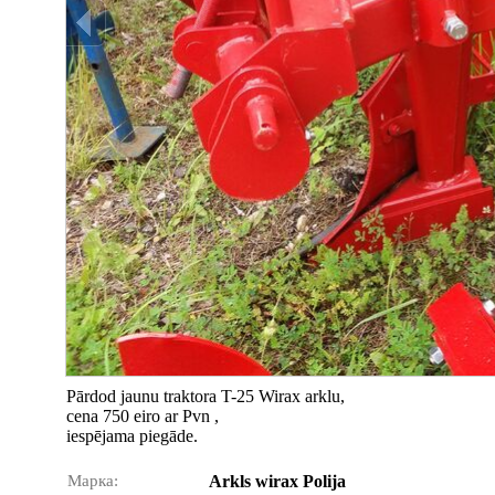
Pārdod jaunu traktora T-25 Wirax arklu,
cena 750 eiro ar Pvn ,
iespējama piegāde.
Марка:
Arkls wirax Polija