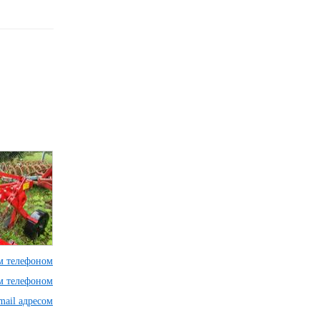
им телефоном
им телефоном
mail адресом