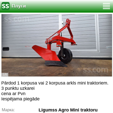
Плуги
1/5
Pārdod 1 korpusa vai 2 korpusa arkls mini traktoriem.
3 punktu uzkarei
cena ar Pvn
Iespējama piegāde
Ligumss Agro Mini traktoru
Марка: