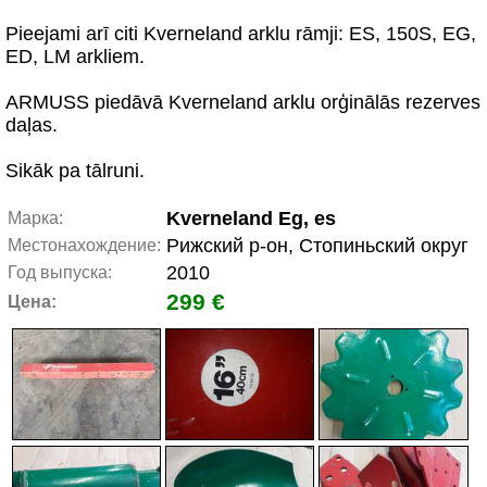
Pieejami arī citi Kverneland arklu rāmji: ES, 150S, EG,
ED, LM arkliem.
ARMUSS piedāvā Kverneland arklu orģinālās rezerves
daļas.
Sikāk pa tālruni.
Kverneland Eg, es
Марка:
Рижский р-он, Стопиньский округ
Местонахождение:
2010
Год выпуска:
299 €
Цена: