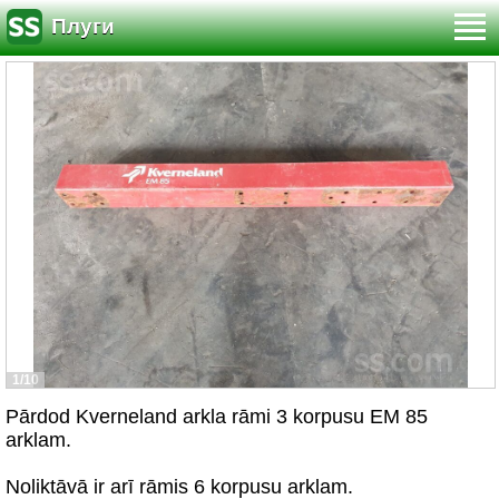
Плуги
1/10
Pārdod Kverneland arkla rāmi 3 korpusu EM 85
arklam.
Noliktāvā ir arī rāmis 6 korpusu arklam.