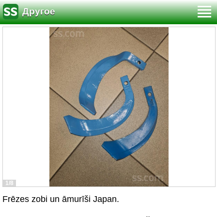
Другое
1/8
Frēzes zobi un āmurīši Japan.