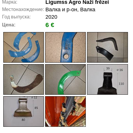
Ligumss Agro Naži frēzei
Марка:
Валка и р-он, Валка
Местонахождение:
2020
Год выпуска:
6 €
Цена: