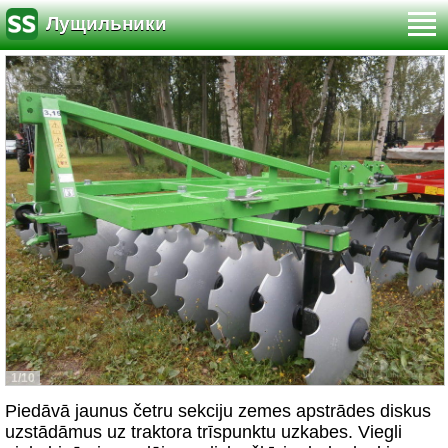
Лущильники
1/10
Piedāvā jaunus četru sekciju zemes apstrādes diskus
uzstādāmus uz traktora trīspunktu uzkabes. Viegli