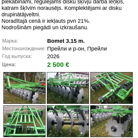
piekabināmi, regulējams disku šķīvju darba leņķis,
katram šķīvim norausējs. Komplektējami ar disku
drupinātājveltni.
Noradītajā cenā ir iekļauts pvn 21%.
Nodrošinām piegādi un izkraušanu.
Bomet 3.15 m.
Марка:
Прейли и р-он, Прейли
Местонахождение:
2026
Год выпуска:
2 500 €
Цена: