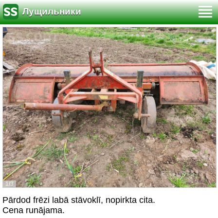
Лущильники
1/3
Pārdod frēzi labā stāvoklī, nopirkta cita.
Cena runājama.