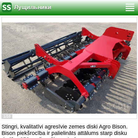
Лущильники
1/10
Stingri, kvalitatīvi agresīvie zemes diski Agro Bison.
Bison piekšrocība ir palielināts attālums starp disku