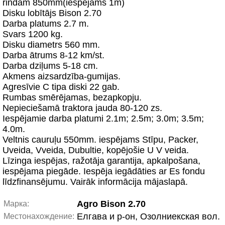
rindām 850mm(iespējams 1m)
Disku lobītājs Bison 2.70
Darba platums 2.7 m.
Svars 1200 kg.
Disku diametrs 560 mm.
Darba ātrums 8-12 km/st.
Darba dziļums 5-18 cm.
Akmens aizsardzība-gumijas.
Agresīvie C tipa diski 22 gab.
Rumbas smērējamas, bezapkopju.
Nepieciešamā traktora jauda 80-120 zs.
Iespējamie darba platumi 2.1m; 2.5m; 3.0m; 3.5m;
4.0m.
Veltnis cauruļu 550mm. iespējams Stīpu, Packer,
Uveida, Vveida, Dubultie, kopējošie U V veida.
Līzinga iespējas, ražotāja garantija, apkalpošana,
iespējama piegāde. Iespēja iegādāties ar Es fondu
līdzfinansējumu. Vairāk informācija mājaslapā.
Agro Bison 2.70
Марка:
Елгава и р-он, Озолниекская вол.
Местонахождение: