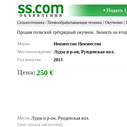
Подать 
ОБЪЯВЛЕНИЯ
Сельхозтехника
/
Почвообрабатывающая техника
/
Окучники
/ 
Продам польский трёхрядный окучник. Звонить на вто
Марка:
Неизвестно Неизвестно
Местонахождение:
Лудза и р-он, Рунденская вол.
Год выпуска:
2013
Цена:
250 €
Место:
Лудза и р-он, Рунденская вол.