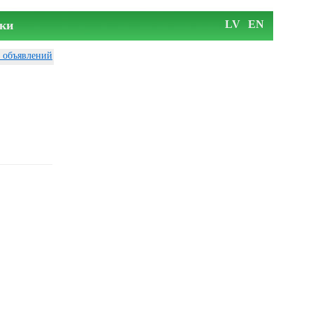
ки
LV
EN
у объявлений