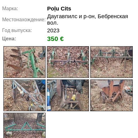
Poļu Cits
Марка:
Даугавпилс и р-он, Бебренская
Местонахождение:
вол.
2023
Год выпуска:
350 €
Цена: