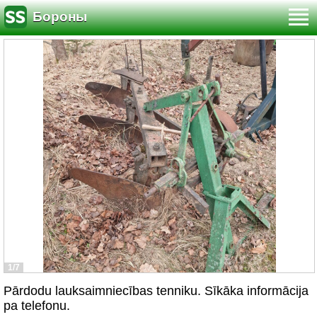
Бороны
1/7
Pārdodu lauksaimniecības tenniku. Sīkāka informācija
pa telefonu.