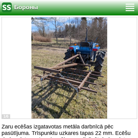
Бороны
1/6
Zaru ecēšas izgatavotas metāla darbnīcā pēc
pasūtījuma. Trīspunktu uzkares tapas 22 mm. Ecēšu