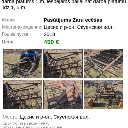
darba platums 1 m, iespējams palielināt darba platumu
līdz 1, 5 m.
Pasūtījums Zaru ecēšas
Марка:
Цесис и р-он, Скуенская вол.
Местонахождение:
2018
Год выпуска:
450 €
Цена:
Место:
Цесис и р-он, Скуенская вол.