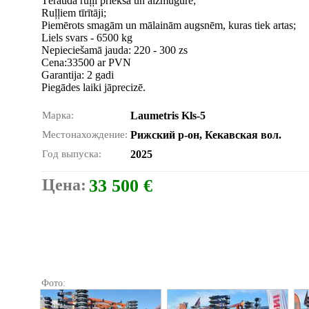
Tērauda ruļļi priekšā un aizmugurē;
Ruļļiem tīrītāji;
Piemērots smagām un mālainām augsnēm, kuras tiek artas;
Liels svars - 6500 kg
Nepieciešamā jauda: 220 - 300 zs
Cena:33500 ar PVN
Garantija: 2 gadi
Piegādes laiki jāprecizē.
Марка:
Laumetris Kls-5
Местонахождение:
Рижский р-он, Кекавская вол.
Год выпуска:
2025
Цена:
33 500 €
Фото: