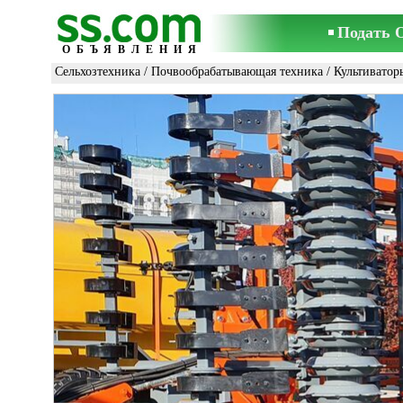
Подать 
ОБЪЯВЛЕНИЯ
Сельхозтехника
/
Почвообрабатывающая техника
/
Культиватор