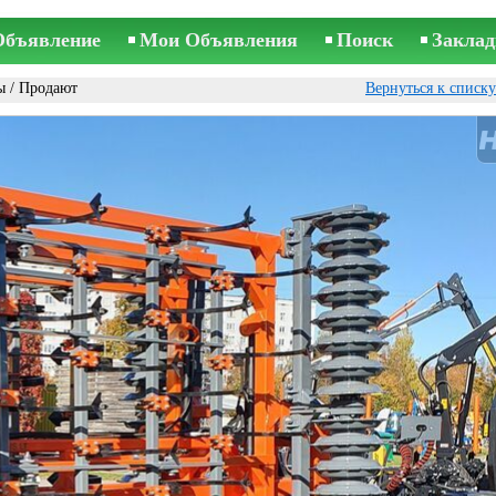
Объявление
Мои Объявления
Поиск
Заклад
ы
/ Продают
Вернуться к списк