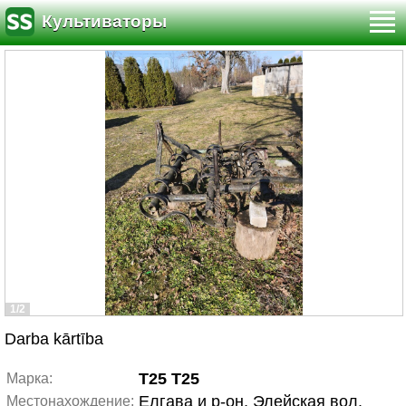
Культиваторы
1/2
Darba kārtība
T25 T25
Марка:
Елгава и р-он, Элейская вол.
Местонахождение: