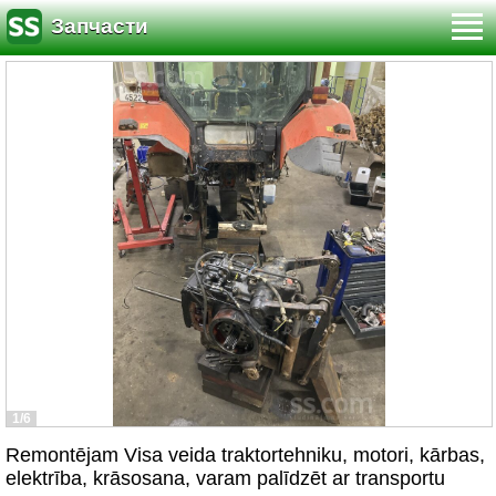
Запчасти
1/6
Remontējam Visa veida traktortehniku, motori, kārbas,
elektrība, krāsosana, varam palīdzēt ar transportu