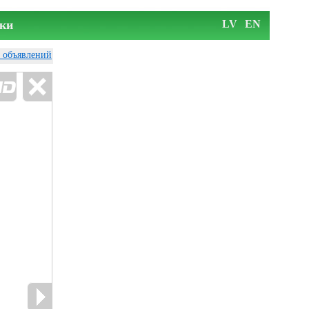
ки
LV
EN
у объявлений