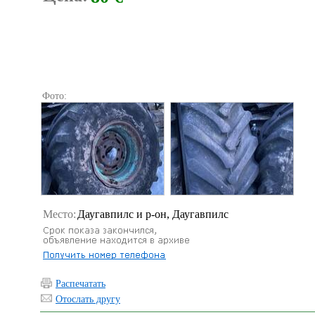
Фото:
Место:
Даугавпилс и р-он, Даугавпилс
Распечатать
Отослать другу